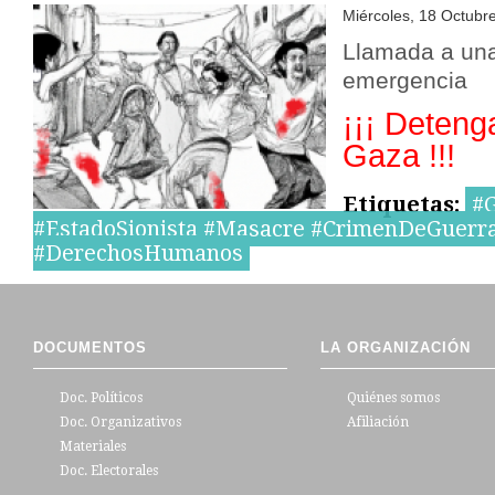
Miércoles, 18 Octubr
Llamada a una
emergencia
¡¡¡ Deten
Gaza !!!
Etiquetas:
#G
#EstadoSionista #Masacre #CrimenDeGuerr
#DerechosHumanos
DOCUMENTOS
LA ORGANIZACIÓN
Doc. Políticos
Quiénes somos
Doc. Organizativos
Afiliación
Materiales
Doc. Electorales